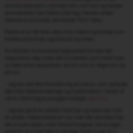
enorme sexevents over hele USA, som hun og hendes
ene kæresten Dan Patrick står bag. Hendes anden
kæreste er en kvinde, der hedder Tomi Tailey.
Planen er, at der skal være 1000 mænd og kvinder, som
knalder på livet løs og på kryds og tværs.
En historisk monumental begivenhed for hele det
sexpositive miljø, lyder det fra Derriere, som holdt med
at tælle antal sexpartnere, da hun som 21-årige kom op
på 100.
- Jeg kan slet ikke forestille mig en person, som opfylder
alle mine følelsesmæssige og fysiske behov i resten af
mit liv. Derfor jeg er polygam swinger,
siger hun.
- Jeg kan gå til en sexfest med Dan og dyrke sex med
en anden, måske endda en ven, men det rører ikke Dan,
det er bare sådan vores forhold fungerer. Der er ingen
grund til, at vi skal føle os utrygge, fordi vi ved, at vi