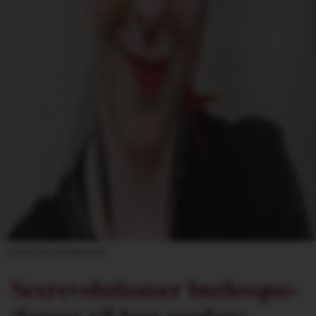
twitter.com/PearlDerriere/
Sexrevolutionær burlesque-