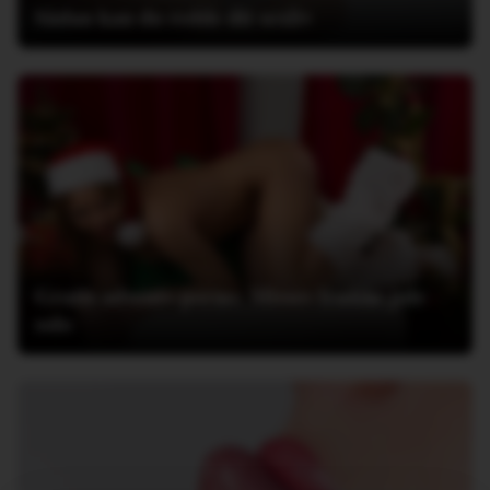
Sådan kan du redde dit sexliv
Gratis advents-porno: Misses frække jule
solo