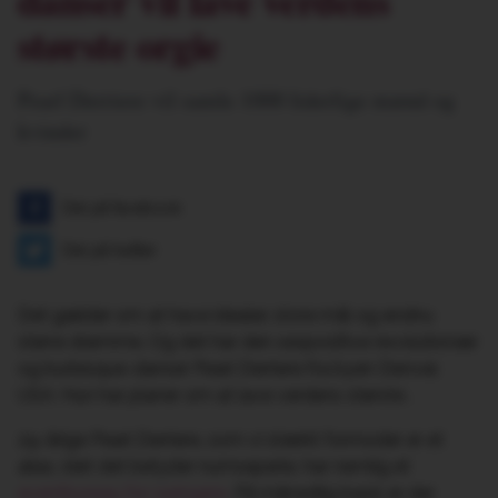
danser vil lave verdens
største orgie
Pearl Derriere vil samle 1000 liderlige mænd og
kvinder
Del på facebook
Del på twitter
Det gælder om at have idealer, store mål og endnu
større drømme. Og det har den sexpositive revolutionær
og burlesque-danser Pearl Derriere fra byen Denver,
USA: Hun har planer om at lave verdens største
.
29-årige Pearl Derriere, som vi stærkt formoder er et
alias, idet det betyder numseperle, har nemlig et
eventbureau for swingere
. På månedlig basis er der