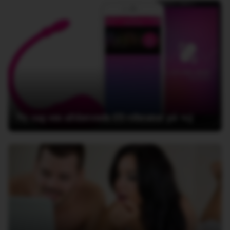
Ny sag om afslørende IT-vibrator på vej