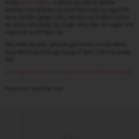
Andre
undersøgelser
indikerer, at sexlivet ændrer
karakter med alderen, så penetrationssex og orgasmer
bliver mindre vigtige, mens intimitet og forspilsnydelse
får større betydning. Og så gør det jo ikke så meget, hvis
orgasmen er lidt flad i det.
Men indtil da lyder opfordringen herfra: Du må hellere
nyde dine orgasmer og mange af dem, mens du stadig
kan.
Læs også: Derfor er en orgasme den perfekte sovepille
Publiceret 2. december 2020
Annonce