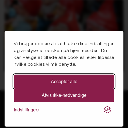
Vi bruger cookies til at huske dine indstillinger,
og analysere trafikken på hjemmesiden. Du
kan vælge at tillade alle cookies, eller tilpasse
Havenisserøvfest – de helt store størrelser
hvilke cookies vi må benytte.
Accepter alle
Afvis ikke-nødvendige
Alt indhold på Side6.dk er copyright
OEMA ApS
og må ikke
reproduceres i nogen form uden skriftlig samtykke.
Indstillinger
Cookie-indstillinger